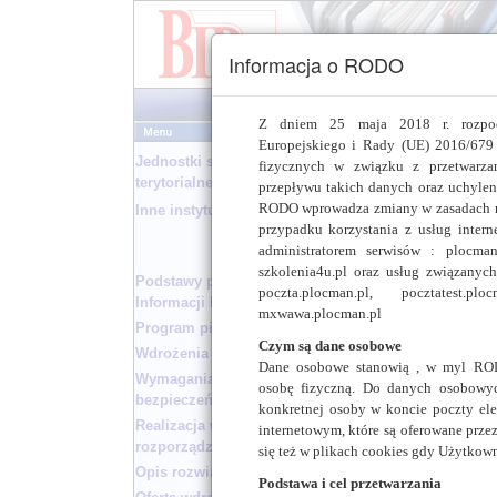
Informacja o RODO
Z dniem 25 maja 2018 r. rozpoc
Europejskiego i Rady (UE) 2016/679 
Jednostki samorządu
fizycznych w związku z przetwarz
terytorialnego
przepływu takich danych oraz uchyle
RODO wprowadza zmiany w zasadach re
Inne instytucje
przypadku korzystania z usług intern
W ramach prac przyg
administratorem serwisów : plocman.p
Starostwo Po
szkolenia4u.pl oraz usług związanyc
Podstawy prawne Biuletynu
Urząd Gminy w
poczta.plocman.pl, pocztatest.plo
Informacji Publicznej
mxwawa.plocman.pl
Ich wybór był pody
Program pilotażowy
ułatwić pracę kolej
Czym są dane osobowe
Wdrożenia wzorcowe
pracownicy wydział
Dane osobowe stanowią , w myl ROD
Wymagania w zakresie
następnie skonsulto
osobę fizyczną. Do danych osobowych
bezpieczeństwa serwisu BIP
do Ustawy oraz Rozp
konkretnej osoby w koncie poczty elek
Realizacja wymogów
przyjaznego dla uż
internetowym, które są oferowane prze
rozporządzenia
prawnych.
się też w plikach cookies gdy Użytkown
Opis rozwiązania
Podstawa i cel przetwarzania