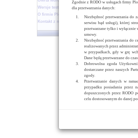
Oferta wdrożenia
Zgodnie z RODO w usługach firmy Ploc
Wersje testowe biuletynu
dla przetwarzania danych:
O firmie Plocman
Niezbędnoć przetwarzania do 
Kontakt z nami
serwisu bąd usługi), której st
przetwarzane tylko i wyłącznie 
Płock
umowy.
Niezbędnoć przetwarzania do c
realizowanych przez administrat
w przypadkach, gdy w grę wch
Dane będą przetwarzane do czasu
Dobrowolna zgoda Użytkownik
dostarczane przez naszych Par
zgody.
Przetwarzanie danych w rama
przypadku posiadania przez n
dopuszczonych przez RODO po
celu dostosowanym do danej po