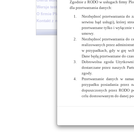
Oferta wdrożenia
Zgodnie z RODO w usługach firmy Ploc
Wersje testowe biuletynu
dla przetwarzania danych:
O firmie Plocman
Niezbędnoć przetwarzania do 
Kontakt z nami
serwisu bąd usługi), której st
przetwarzane tylko i wyłącznie 
Płock
umowy.
Niezbędnoć przetwarzania do c
realizowanych przez administrat
w przypadkach, gdy w grę wch
Dane będą przetwarzane do czasu
Dobrowolna zgoda Użytkownik
dostarczane przez naszych Par
zgody.
Przetwarzanie danych w rama
przypadku posiadania przez n
dopuszczonych przez RODO po
celu dostosowanym do danej po