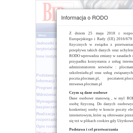
Informacja o RODO
Z dniem 25 maja 2018 r. rozpoc
Europejskiego i Rady (UE) 2016/679 
Jednostki samorządu
fizycznych w związku z przetwarz
terytorialnego
przepływu takich danych oraz uchyle
W
RODO wprowadza zmiany w zasadach re
Inne instytucje
przypadku korzystania z usług intern
administratorem serwisów : plocman.p
szkolenia4u.pl oraz usług związanyc
Starostwo Powiato
Podstawy prawne Biuletynu
poczta.plocman.pl, pocztatest.plo
zobacz »
Informacji Publicznej
mxwawa.plocman.pl
Program pilotażowy
Czym są dane osobowe
Wdrożenia wzorcowe
Administrator
Dane osobowe stanowią , w myl ROD
Wymagania w zakresie
[wymagane hasło dos
osobę fizyczną. Do danych osobowych
bezpieczeństwa serwisu BIP
zarządzaj »
konkretnej osoby w koncie poczty elek
Realizacja wymogów
internetowym, które są oferowane prze
rozporządzenia
się też w plikach cookies gdy Użytkown
Opis rozwiązania
Podstawa i cel przetwarzania